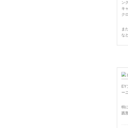
ン
キ
ク
ま
な
E
ー
特
践