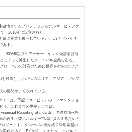
本拠地とするプロフェッショナルサービスファ
、2010年に設立された。
を軸に事業を展開しているが、EYアドバイザ
である。
と、1906年設立のアーサー・ヤング会計事務所
ことによって誕生したグローバル企業である。
なるグローバル化対応のために世界を4つのエリア
A)を対象としたEMEIAエリア、アジア・パシフ
重視の姿勢がよく表れている。
ザリーは、下記
「サービス」の「ファンクショ
おり、これまでの事例としては、
Financial Reporting Standards：国際財務報告
本の再生可能エネルギー市場に参入するための
プロジェクト、グローバル連結経営管理基盤の
な案件が多く、EYが培ってきたグローバルで