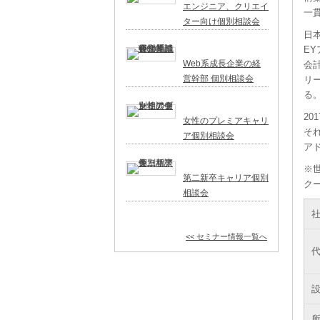
エンジニア、クリエイ
一
ター向け個別相談会
日本
E
Web系成長企業の経
会
営幹部 個別相談会
リ
る
20
女性のプレミアキャリ
そ
ア個別相談会
ア
※世
第二新卒キャリア個別
ク
相談会
<< セミナー情報一覧へ