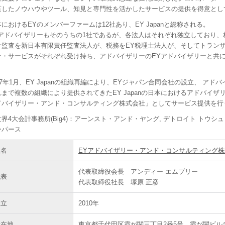
貫したノウハウやツール、知見と専門性を活かしたサービスの提供を得意とし
におけるEYのメンバーファームは12社あり、EY Japanと総称される。
Yアドバイザリーもそのうちの1社であるが、各法人はそれぞれ独立しており
計監査を新日本有限責任監査法人が、税務をEY税理士法人が、そしてトランザ
ー・サービスがそれぞれ受け持ち、アドバイザリーのEYアドバイザリーと共に
。
17年1月、EY Japanの組織再編により、EYジャパン合同会社の設立、 ア
れまで複数の組織により提供されてきたEY Japanの日本におけるアドバイザ
ドバイザリー・アンド・コンサルティング株式会社」としてサービス提供を行
界4大会計事務所(Big4)：アーンスト・アンド・ヤング, デトロイト トウシュ
ーパース
社名
EYアドバイザリー・アンド・コンサルティング株式会社(EEY 
代表取締役会長 アンディー エムブリー
代表
代表取締役社長 塚原 正彦
設立
2010年
所在地
東京都千代田区霞が関三丁目2番5号 霞が関ビル