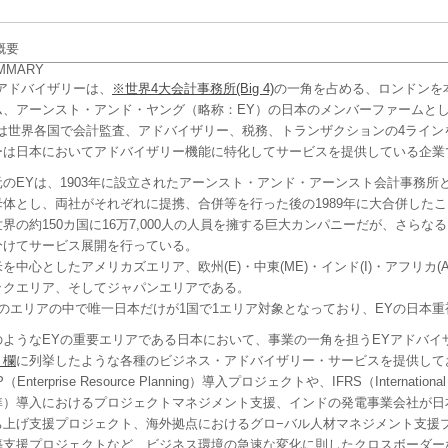
レーニング
Yアドバイザリーは、
※世界4大会計事務所(Big 4)
の一角を占める、ロンドンを
ム、アーンスト・アンド・ヤング（略称：EY）の日本のメンバーファームとして
Yは世界各国で会計監査、アドバイザリー、税務、トランザクションの4ライン
ーは日本においてアドバイザリー機能に特化してサービスを提供している企業
元のEYは、1903年に設立されたアーンスト・アンド・アーンスト会計事務所
母体とし、両社がそれぞれに提携、合併等を行った後の1989年に大合併した
世界の約150カ国に16万7,000人の人員を擁する巨大カンパニーだが、さら
分けてサービス展開を行っている。
を中心としたアメリカズエリア、欧州(E)・中東(ME)・インド(I)・アフリカ(
ックエリア、そしてジャパンエリアである。
つのエリアの中で唯一日本だけが1国で1エリア対象となっており、EYの日本
のようなEYの重要エリアである日本において、事業の一角を担うEYアドバイ
」欄
に列挙したような各種のビジネス・アドバイザリー・サービスを提供して
（Enterprise Resource Planning）導入プロジェクトや、IFRS（International 
準）導入におけるプロジェクトマネジメント支援、インドの発電事業会社が日
ち上げ支援プロジェクト、海外拠点におけるグロ−バル人材マネジメント支援
築支援プロジェクトなど、ビジネス環境の急速な変化に則したクロスボーダー