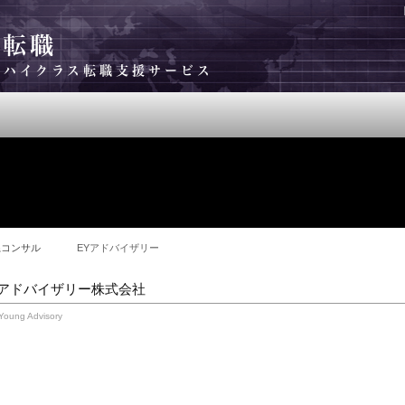
b転職
界のハイクラス転職支援サービス
サービス案内
よくある質問
注目企業
b系コンサル
EYアドバイザリー
Yアドバイザリー株式会社
 Young Advisory
要
▼ 理念
▼ 沿革
▼ サ