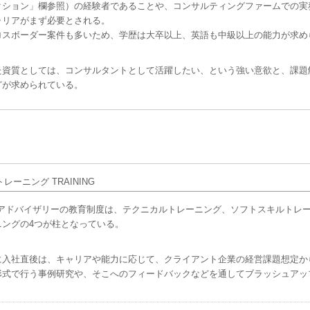
クション」欄参照）の経験者であることや、コンサルティングファームでの実
ャリアがまず必要とされる。
ロスボーダー案件も多いため、学歴は大卒以上、英語も中級以上の能力が求め
た資質としては、コンサルタントとして活躍したい、という強い意欲と、課題
どが求められている。
Yアドバイザリーの教育制度は、テクニカルトレーニング、ソフトスキルトレ
ニングの4つが柱となっている。
に入社直後は、キャリアや能力に応じて、クライアント企業の経営課題想定か
形式で行う事例研究や、そこへのフィードバックなどを通してブラッシュアッ