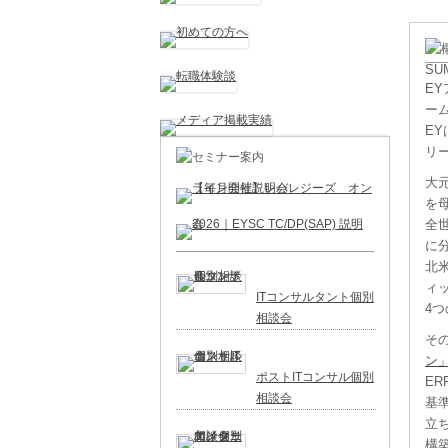
▼ ト
E
ー
E
リ
大
を
全
に
北米
ィ
ITコンサルタント個別
4
相談会
そ
ン
ポストITコンサル個別
ERP
相談会
基
立
構