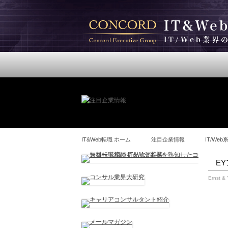
IT&We
IT/Web業
求人情報
キャリアガイド
IT&Web転職 ホーム
注目企業情報
IT/We
E
Ernst &
▼ 概